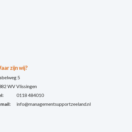
aar zijn wij?
abelweg 5
382 WV Vlissingen
l:
0118 484010
-mail:
info@managementsupportzeeland.nl