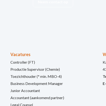
Neem contact op
Vacatures
W
Controller (FT)
K
Productie Supervisor (Chemie)
4
Toezichthouder (* min. MBO-4)
Te
Business Development Manager
E
Junior Accountant
Accountant (aankomend partner)
Legal Counsel