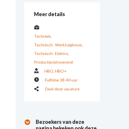
Meer details
Techniek
Technisch- Werktuigbouw
Technisch- Elektro
Productie/uitvoerend
HBO
HBO+
Fulltime 38-40 uur
Deel deze vacature
Bezoekers van deze
pagina bekeken ook deze