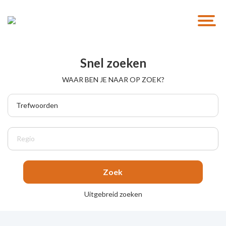
Welkom bij Management Support Zeeland
Management Support
Snel zoeken
Zeeland
WAAR BEN JE NAAR OP ZOEK?
Regio
Uitgebreid zoeken