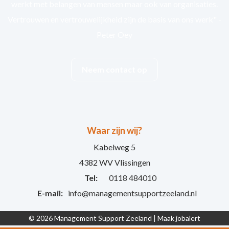
werkt met belangen van mensen maar ook van organisaties.
Vertrouwen en vertrouwelijkheid zijn de basis van ons werk" -
Peter Oey
Neem contact op
Waar zijn wij?
Kabelweg 5
4382 WV Vlissingen
Tel:
0118 484010
E-mail:
info@managementsupportzeeland.nl
© 2026 Management Support Zeeland |
Maak jobalert