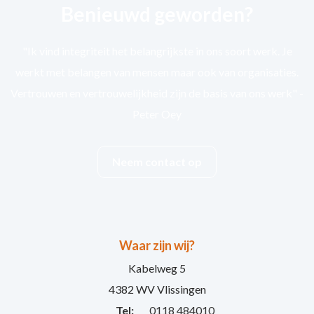
Benieuwd geworden?
"Ik vind integriteit het belangrijkste in ons soort werk. Je
werkt met belangen van mensen maar ook van organisaties.
Vertrouwen en vertrouwelijkheid zijn de basis van ons werk" -
Peter Oey
Neem contact op
Waar zijn wij?
Kabelweg 5
4382 WV Vlissingen
Tel:
0118 484010