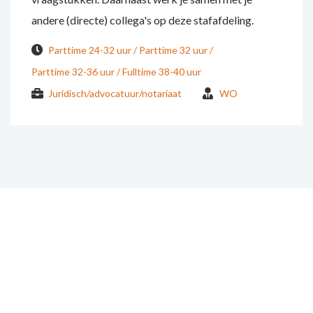
andere (directe) collega's op deze stafafdeling.
Parttime 24-32 uur
Parttime 32 uur
Parttime 32-36 uur
Fulltime 38-40 uur
Juridisch/advocatuur/notariaat
WO
Benieuwd geworden?
"Ik vind integriteit het belangrijkste in ons soort werk. Je
werkt met belangen van mensen maar ook van organisaties.